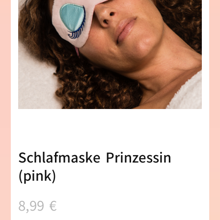
Schlafmaske Prinzessin
(pink)
8,99
€