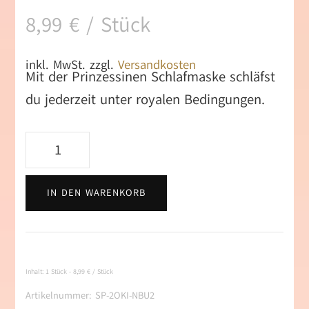
8,99
€
/
Stück
inkl. MwSt.
zzgl.
Versandkosten
Mit der Prinzessinen Schlafmaske schläfst
du jederzeit unter royalen Bedingungen.
Schlafmaske
Prinzessin
(pink)
IN DEN WARENKORB
Menge
Inhalt: 1
Stück
-
8,99
€
/
Stück
Artikelnummer:
SP-2OKI-NBU2