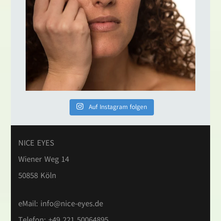
Auf Instagram folgen
NICE EYES
Wiener Weg 14
50858 Köln
eMail:
info@nice-eyes.de
Telefon: +49 221 50064895