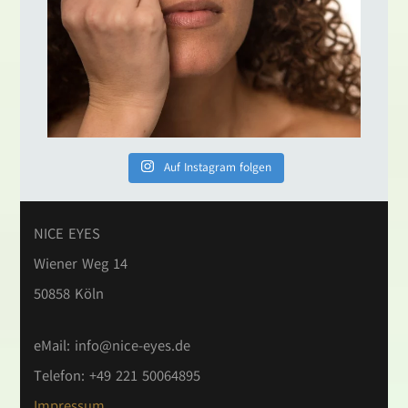
Auf Instagram folgen
NICE EYES
Wiener Weg 14
50858 Köln
eMail:
info@nice-eyes.de
Telefon: +49 221 50064895
Impressum