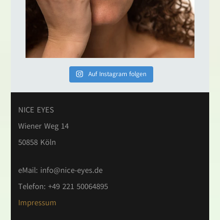
Auf Instagram folgen
NICE EYES
Wiener Weg 14
50858 Köln
eMail:
info@nice-eyes.de
Telefon: +49 221 50064895
Impressum