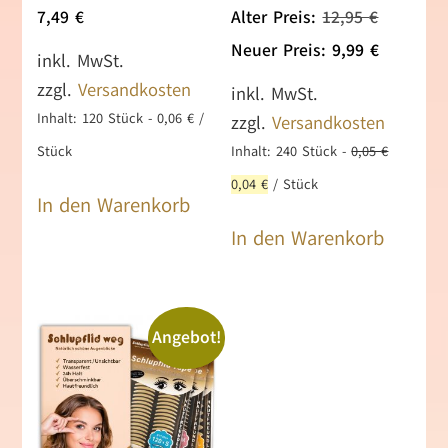
Ursprüng
7,49
€
Alter Preis:
12,95
€
Preis
Aktueller
Neuer Preis:
9,99
€
inkl. MwSt.
war:
Preis
zzgl.
Versandkosten
inkl. MwSt.
12,95 €
ist:
Inhalt: 120
Stück
-
0,06
€
/
zzgl.
Versandkosten
9,99 €.
Stück
Inhalt: 240
Stück
-
0,05
€
0,04
€
/
Stück
In den Warenkorb
In den Warenkorb
Angebot!