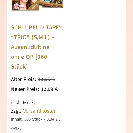
SCHLUPFLID TAPE®
“TRIO” (S,M,L) –
Augenlidlifting
ohne OP [360
Stück]
Ursprünglicher
Alter Preis:
13,95
€
Preis
Aktueller
Neuer Preis:
12,99
€
war:
Preis
inkl. MwSt.
13,95 €
ist:
zzgl.
Versandkosten
12,99 €.
Inhalt: 360
Stück
-
0,04
€
/
Stück