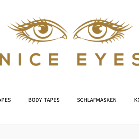
E
SCHLUPFLID TAPES
BODY TAPES
SC
MEIN KONTO
APES
BODY TAPES
SCHLAFMASKEN
K