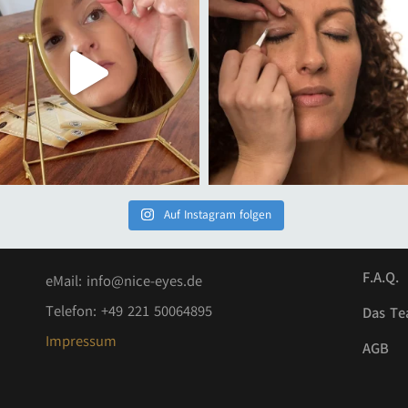
Auf Instagram folgen
F.A.Q.
eMail:
info@nice-eyes.de
Telefon: +49 221 50064895
Das T
Impressum
AGB