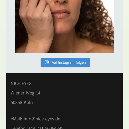
Auf Instagram folgen
NICE EYES
Wiener Weg 14
50858 Köln
eMail:
info@nice-eyes.de
Telefon: +49 221 50064895