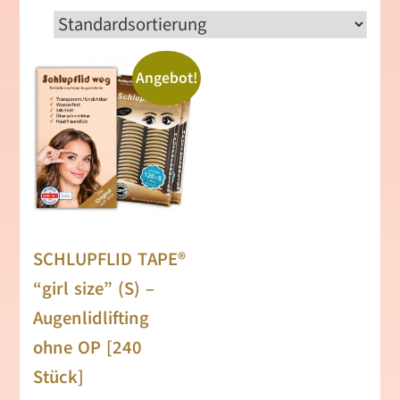
Angebot!
SCHLUPFLID TAPE®
“girl size” (S) –
Augenlidlifting
ohne OP [240
Stück]