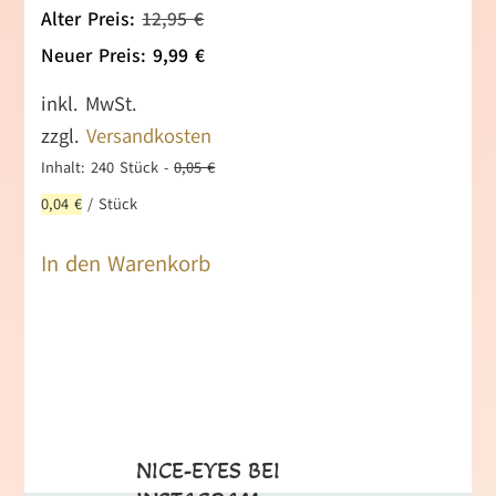
Ursprünglicher
Alter Preis:
12,95
€
Preis
Aktueller
Neuer Preis:
9,99
€
war:
Preis
inkl. MwSt.
12,95 €
ist:
zzgl.
Versandkosten
9,99 €.
Inhalt: 240
Stück
-
0,05
€
0,04
€
/
Stück
In den Warenkorb
NICE-EYES BEI