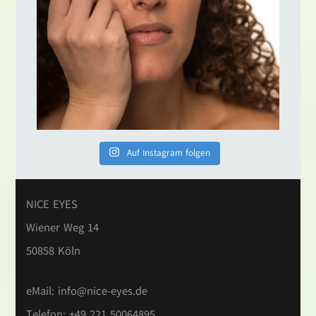
Auf Instagram folgen
NICE EYES
Wiener Weg 14
50858 Köln
eMail:
info@nice-eyes.de
Telefon: +49 221 50064895