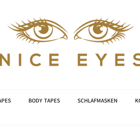
E
SCHLUPFLID TAPES
BODY TAPES
SC
MEIN KONTO
APES
BODY TAPES
SCHLAFMASKEN
K